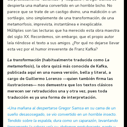
despierta una mañana convertido en un horrible bicho. No
parece que se trate de un castigo divino, una maldición o un
sortilegio, sino simplemente de una transformación, de una
metamorfosis, imprevista, instantánea e inexplicable.
Múltiples son las lecturas que ha merecido esta obra maestra
del siglo XX. Recordemos, sin embargo, que el propio autor
leía riéndose el texto a sus amigos. ¿Por qué no dejarse llevar
esta vez por el humor irreverente de Franz Kafka?
La transformación
(habitualmente traducida como
La
metamorfosis
), la obra quizá más conocida de Kafka,
publicada aquí en una nueva versión, bella y literal, a
cargo de Guillermo Lorenzo —quien también firma las
ilustraciones— nos demuestra que los textos clásicos
merecen ser retraducidos una y otra vez, pues toda
traducción es ya una forma de interpretación.
«Una mañana al despertarse Gregor Samsa en su cama de un
sueño desasosegado, se vio convertido en un horrible insecto.
Tendido sobre la espalda, dura como un caparazón, levantando
ligeramente la cabeza veía su abdomen protuberante, pardo y