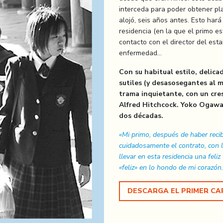
interceda para poder obtener pla
alojó, seis años antes. Esto hará
residencia (en la que el primo 
contacto con el director del es
enfermedad…
Con su habitual estilo, delica
sutiles (y desasosegantes al
trama inquietante, con un cres
Alfred Hitchcock. Yoko Ogawa 
dos décadas.
«Mi primo, después de haber recib
cuidadosamente el contrato, con l
llevar en esta residencia una feli
«feliz» en lo hondo de mi corazó
DESCARGA EL PRIMER CA