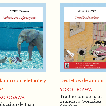
lando con elefante y
Destellos de ámbar
to
YOKO OGAWA
Traducción de Juan
KO OGAWA
Francisco González
ducción de Juan