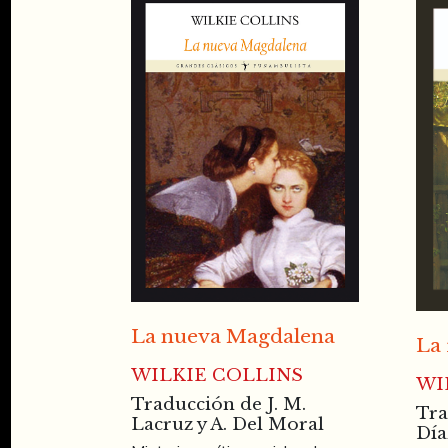
La nueva Magdalena
La 
WILKIE COLLINS
WI
Traducción de J. M.
Tra
Lacruz y A. Del Moral
Día