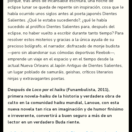
porque, tras años de incansable escritura, una noche de
eclipse lunar se queda de repente sin inspiración, cosa que le
había ocurrido unos siglos antes al poeta japonés Dientes
Salientes. ¿Qué le estaba sucediendo?, ¿qué le había
sucedido al prolífico Dientes Salientes para, después del
eclipse, no haber vuelto a escribir durante tanto tiempo? Para
resolver estos misterios y gracias a la única ayuda de su
precioso bolígrafo, el narrador, disfrazado de monje budista
—pero sin abandonar sus cómodas deportivas Reebok—,
emprende un viaje en el espacio y en el tiempo desde la
actual Nueva Orleans al Japón Antiguo de Dientes Salientes,
un lugar poblado de samuráis, geishas, críticos literarios
ninjas y extravagantes poetas.
Después de
Loco por el haiku
(Funambulista, 2011),
primera novela-haiku de la historia y verdadera obra de
culto en la comunidad haiku mundial, Lanoue, con esta
nueva novela tan rica en imaginación y de humor finísimo
e irreverente, convertirá a buen seguro a más de un
lector en un verdadero Buda riente.