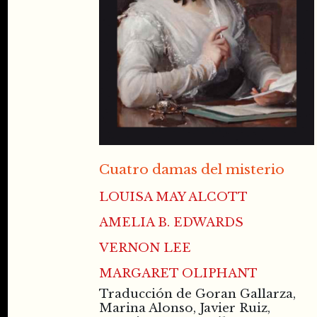
Cuatro damas del misterio
LOUISA MAY ALCOTT
AMELIA B. EDWARDS
VERNON LEE
MARGARET OLIPHANT
Traducción de Goran Gallarza,
Marina Alonso, Javier Ruiz,