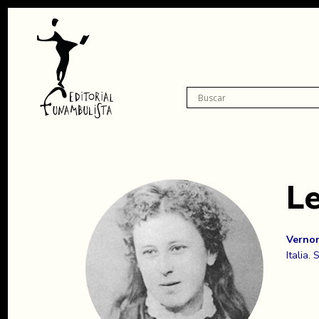
L
Verno
Italia.