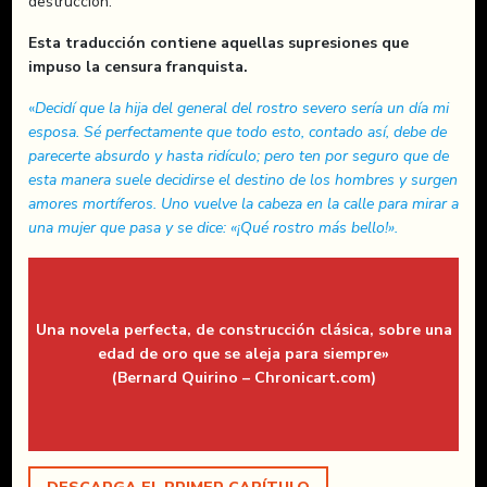
destrucción.
Esta traducción contiene aquellas supresiones que
impuso la censura franquista.
«
Decidí que la hija del general del rostro severo sería un día mi
esposa. Sé perfectamente que todo esto, contado así, debe de
parecerte absurdo y hasta ridículo; pero ten por seguro que de
esta manera suele decidirse el destino de los hombres y surgen
amores mortíferos. Uno vuelve la cabeza en la calle para mirar a
una mujer que pasa y se dice: «¡Qué rostro más bello!».
Una novela perfecta, de construcción clásica, sobre una
edad de oro que se aleja para siempre»
(Bernard Quirino – Chronicart.com)