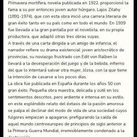
Primavera mortífera,
novela publicada en 1922, proporcionó la
fama a su por entonces joven autor húngaro, Lajos Zilahy
(1891-1974), que con esta obra inició una carrera literaria de
gran éxito tanto en su país como en todo el mundo. En 1939
fue llevada a la gran pantalla por el novelista, en su propia
productora, que adaptó otras tres obras suyas.
A través de una carta dirigida a un amigo de infancia, el
narrador refiere su drama existencial: joven aristocrático de
provincias, su noviazgo frustrado con Edit von Ralben lo
llevará a la desesperación del juego y de la bebida, infierno
del que lo intentará salvar otra mujer, Józsa, con la que tiene
la intención de casarse a los pocos días.
La obra fue publicada en España durante los años 50 con
gran éxito. Pequeña obra maestra, delicada y sutil en los
sentimientos descritos, pero ardiente e intensa en su estilo,
en este espléndido relato del éxtasis de la pasión amorosa
se palpa el declinar del modo de vida de una sociedad cuyos
fulgores empiezan a apagarse, prefigurando la caída de
aquel mundo centroeuropeo de principios de siglo anterior a
la Primera Guerra Mundial, irremisiblemente condenado a la