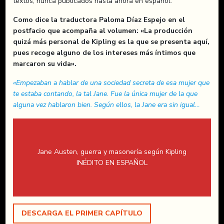
textos, nunca publicados hasta ahora en español.
Como dice la traductora Paloma Díaz Espejo en el
postfacio que acompaña al volumen: «La producción
quizá más personal de Kipling es la que se presenta aquí,
pues recoge alguno de los intereses más íntimos que
marcaron su vida».
«Empezaban a hablar de una sociedad secreta de esa mujer que
te estaba contando, la tal Jane. Fue la única mujer de la que
alguna vez hablaron bien. Según ellos, la Jane era sin igual…
Jane Austen, guerra y masonería según Kipling
INÉDITO EN ESPAÑOL
DESCARGA EL PRIMER CAPÍTULO