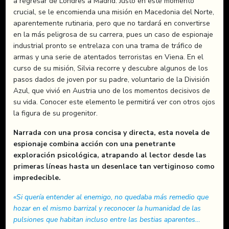
a regresar de Londres a Ma­drid. Justo en este momento
crucial, se le encomienda una misión en Macedonia del Norte,
aparentemente rutinaria, pero que no tardará en con­vertirse
en la más peligrosa de su carrera, pues un caso de espionaje
industrial pronto se entrelaza con una trama de tráfico de
armas y una serie de atentados terroristas en Viena. En el
curso de su misión, Silvia recorre y descubre algunos de los
pasos dados de joven por su padre, voluntario de la División
Azul, que vivió en Austria uno de los momentos decisivos de
su vida. Conocer este elemento le permitirá ver con otros ojos
la figura de su progenitor.
Narrada con una prosa concisa y directa, esta novela de
espio­naje combina acción con una penetrante
exploración psicoló­gica, atrapando al lector desde las
primeras líneas hasta un desenlace tan vertiginoso como
impredecible.
«Si quería entender al enemigo, no quedaba más remedio que
hozar en el mismo barrizal y reconocer la humanidad de las
pulsiones que habitan incluso entre las bestias aparentes…