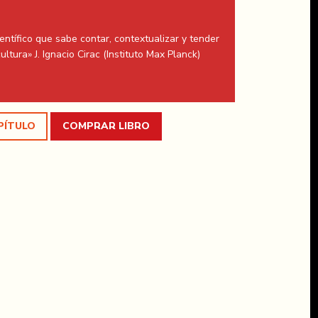
entífico que sabe contar, contextualizar y tender
ltura» J. Ignacio Cirac (Instituto Max Planck)
PÍTULO
COMPRAR LIBRO