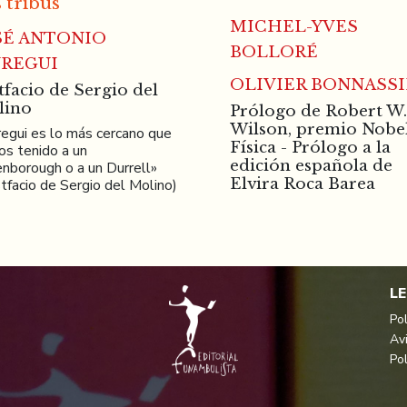
 tribus
MICHEL-YVES
SÉ ANTONIO
BOLLORÉ
UREGUI
OLIVIER BONNASSI
tfacio de Sergio del
lino
Prólogo de Robert W.
Wilson, premio Nobe
regui es lo más cercano que
Física - Prólogo a la
s tenido a un
edición española de
nborough o a un Durrell»
Elvira Roca Barea
tfacio de Sergio del Molino)
L
Pol
Av
Pol