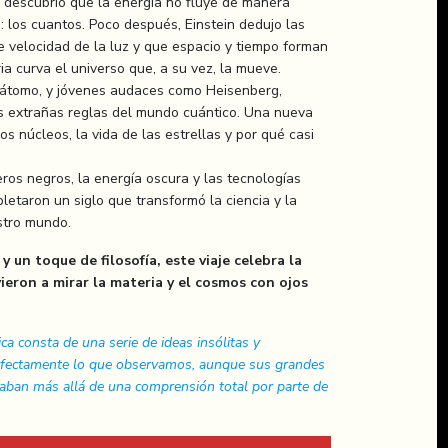
 descubrió que la energía no fluye de manera
: los cuantos. Poco después, Einstein dedujo las
e velocidad de la luz y que espacio y tiempo forman
ia curva el universo que, a su vez, la mueve.
 átomo, y jóvenes audaces como Heisenberg,
as extrañas reglas del mundo cuántico. Una nueva
s núcleos, la vida de las estrellas y por qué casi
eros negros, la energía oscura y las tecnologías
letaron un siglo que transformó la ciencia y la
stro mundo.
 un toque de filosofía, este viaje celebra la
ieron a mirar la materia y el cosmos con ojos
a consta de una serie de ideas insólitas y
erfectamente lo que observamos, aunque sus grandes
aban más allá de una comprensión total por parte de