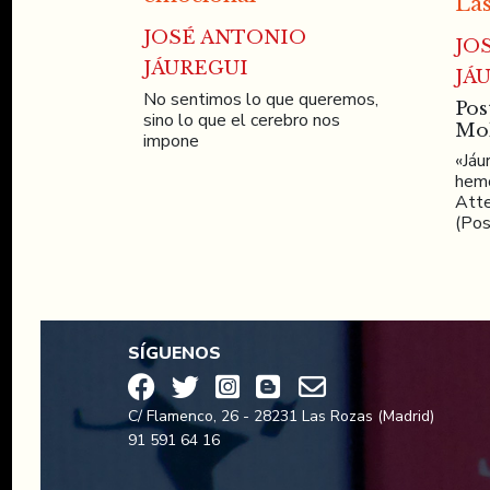
Las
JOSÉ ANTONIO
JO
JÁUREGUI
JÁ
No sentimos lo que queremos,
Pos
sino lo que el cerebro nos
Mo
impone
«Jáu
hemo
Atte
(Pos
SÍGUENOS
C/ Flamenco, 26 - 28231 Las Rozas (Madrid)
91 591 64 16