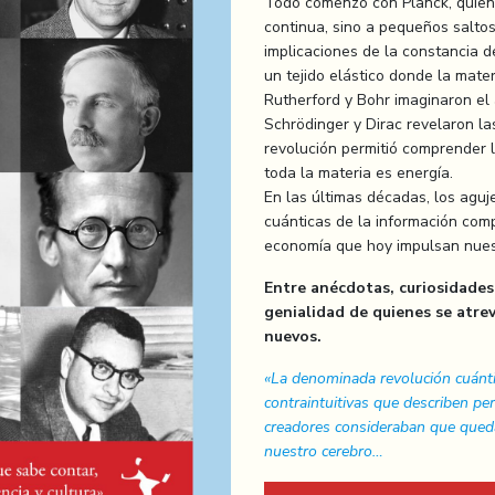
Todo comenzó con Planck, quien
continua, sino a pequeños saltos
implicaciones de la constancia d
un tejido elástico donde la mater
Rutherford y Bohr imaginaron el
Schrödinger y Dirac revelaron l
revolución permitió comprender lo
toda la materia es energía.
En las últimas décadas, los aguj
cuánticas de la información comp
economía que hoy impulsan nue
Entre anécdotas, curiosidades y
genialidad de quienes se atrev
nuevos.
«La denominada revolución cuántic
contraintuitivas que describen p
creadores consideraban que qued
nuestro cerebro…