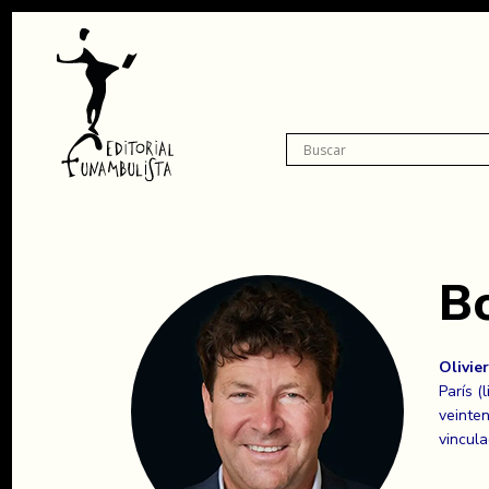
Bo
Olivie
París (
veinten
vincula