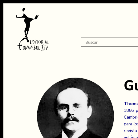
G
Thoma
1856, p
Cambrid
para lo
revista
volúm