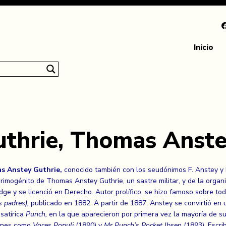
Inicio
uthrie, Thomas Anst
s Anstey Guthrie,
conocido también con los seudónimos F. Anstey y F
rimogénito de Thomas Anstey Guthrie, un sastre militar, y de la orga
ge y se licenció en Derecho. Autor prolífico, se hizo famoso sobre tod
s padres),
publicado en 1882. A partir de 1887, Anstey se convirtió en
 satírica
Punch,
en la que aparecieron por primera vez la mayoría de s
enes como
Voces Populi
(1890) y
Mr Punch’s Pocket Ibsen
(1893). Escrib