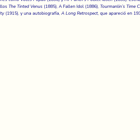
ellos
The Tinted Venus
(1885), A Fallen Idol (1886),
Tourmanlin’s Time 
ty
(1915), y una autobiografía,
A Long Retrospect,
que apareció en 193