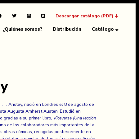
Descargar catálogo (PDF)
¿Quiénes somos?
Distribución
Catálogo
ey
. T. Anstey, nació en Londres el 8 de agosto de
nista Augusta Amherst Austen. Estudió en
o gracias a su primer libro,
Viceversa (Una lección
 uno de los colaboradores más importantes de la
us obras cómicas, recogidas posteriormente en
ió relatos y novelas de fantasía y ciencia ficción,