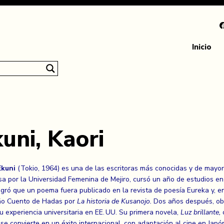
Inicio
uni, Kaori
Ekuni
(Tokio, 1964) es una de las escritoras más conocidas y de mayor 
a por la Universidad Femenina de Mejiro, cursó un año de estudios en 
gró que un poema fuera publicado en la revista de poesía Eureka y, en 1
o Cuento de Hadas por
La historia de Kusanojo.
Dos años después, ob
u experiencia universitaria en EE. UU. Su primera novela,
Luz brillante,
o
se convierte en un éxito internacional, con adaptación al cine en Japó