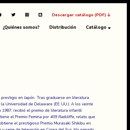
Descargar catálogo (PDF)
¿Quiénes somos?
Distribución
Catálogo
prestigio en Japón. Tras graduarse en literatura
la Universidad de Delaware (EE. UU.). A los veinte
987, recibió el premio de literatura infantil
tiene el Premio Femina por
409 Radcliffe,
relato que
btiene el prestigioso Premio Murasaki Shikibu en
n y serie de televisión en Corea del Sur. Ha ganado