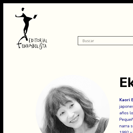
Ek
Kaori 
japones
años lo
Pequeñ
narra s
1992 y 